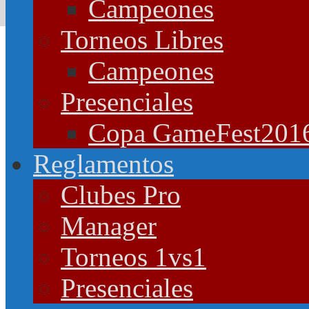
Campeones
Torneos Libres
Campeones
Presenciales
Copa GameFest201
Reglamentos
Clubes Pro
Manager
Torneos 1vs1
Presenciales