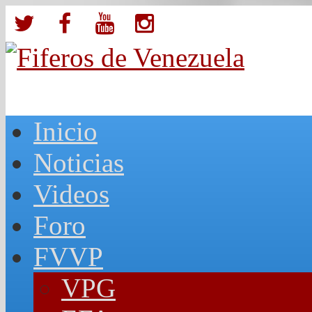
Inicio
Noticias
Videos
Foro
FVVP
VPG