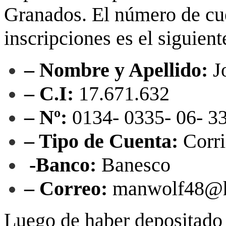
Granados. El número de cue
inscripciones es el siguient
– Nombre y Apellido:
J
– C.I:
17.671.632
– Nº:
0134- 0335- 06- 
– Tipo de Cuenta:
Corri
-Banco:
Banesco
– Correo:
manwolf48@h
Luego de haber depositado 