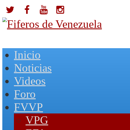
Inicio
Noticias
Videos
Foro
FVVP
VPG