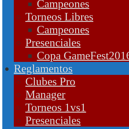
Campeones
Torneos Libres
Campeones
Presenciales
Copa GameFest201
Reglamentos
Clubes Pro
Manager
Torneos 1vs1
Presenciales