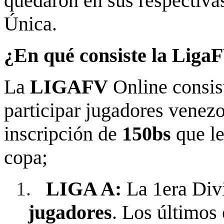
quedaron en sus respectiva
Única.
¿En qué consiste la Liga
La
LIGAFV
Online consis
participar jugadores venez
inscripción de
150bs
que le
copa;
1.
LIGA A:
La 1era Div
jugadores
. Los últimos 