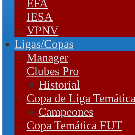
EFA
IESA
VPNV
Ligas/Copas
Manager
Clubes Pro
Historial
Copa de Liga Temátic
Campeones
Copa Temática FUT