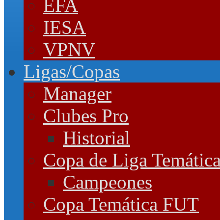
EFA
IESA
VPNV
Ligas/Copas
Manager
Clubes Pro
Historial
Copa de Liga Temátic
Campeones
Copa Temática FUT