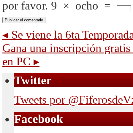
por favor.
9
×
ocho
=
◂
Se viene la 6ta Temporad
Gana una inscripción grati
en PC
▸
Twitter
Tweets por @FiferosdeV
Facebook