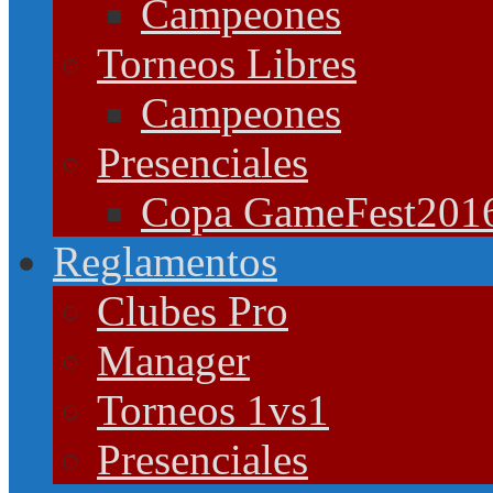
Campeones
Torneos Libres
Campeones
Presenciales
Copa GameFest201
Reglamentos
Clubes Pro
Manager
Torneos 1vs1
Presenciales