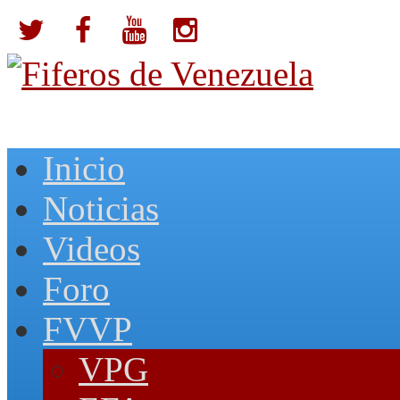
Inicio
Noticias
Videos
Foro
FVVP
VPG