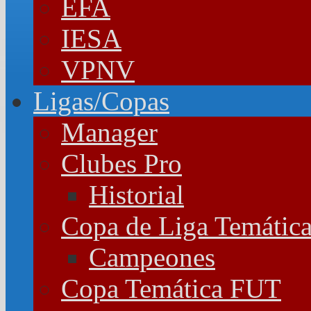
EFA
IESA
VPNV
Ligas/Copas
Manager
Clubes Pro
Historial
Copa de Liga Temátic
Campeones
Copa Temática FUT