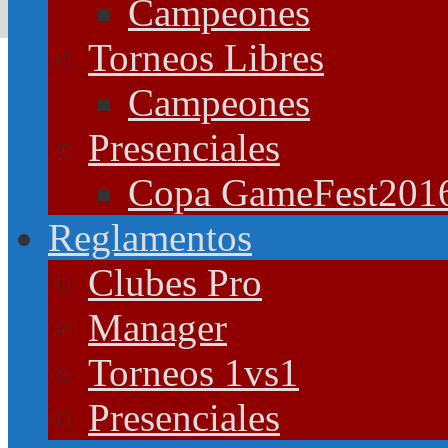
Campeones
Torneos Libres
Campeones
Presenciales
Copa GameFest201
Reglamentos
Clubes Pro
Manager
Torneos 1vs1
Presenciales