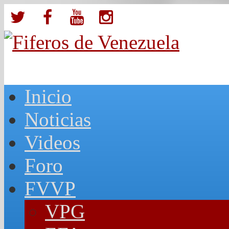
Inicio
Noticias
Videos
Foro
FVVP
VPG