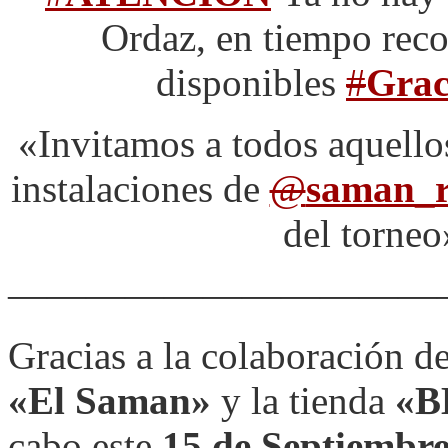
Ordaz, en tiempo reco
disponibles
#
Grac
«Invitamos a todos aquello
instalaciones de
@
saman_r
del torne
———————————
Gracias a la colaboración d
«El Saman»
y la tienda
«B
cabo este
15 de Septiembr