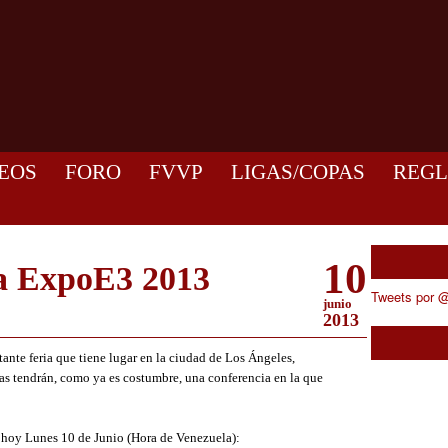
EOS
FORO
FVVP
LIGAS/COPAS
REG
10
a ExpoE3 2013
Tweets por @
junio
2013
tante feria que tiene lugar en la ciudad de Los Ángeles,
as tendrán, como ya es costumbre, una conferencia en la que
de hoy Lunes 10 de Junio (Hora de Venezuela):