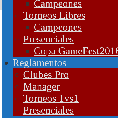
Campeones
Torneos Libres
Campeones
Presenciales
Copa GameFest201
Reglamentos
Clubes Pro
Manager
Torneos 1vs1
Presenciales