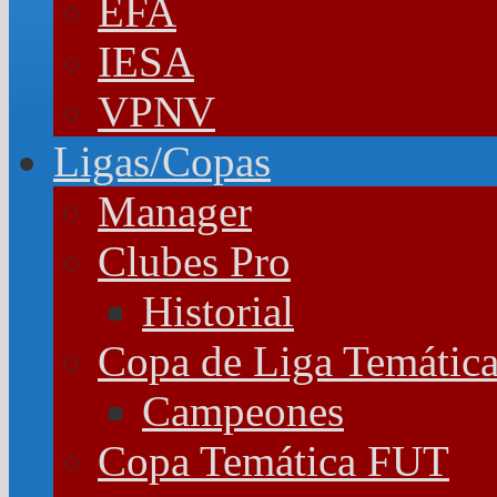
EFA
IESA
VPNV
Ligas/Copas
Manager
Clubes Pro
Historial
Copa de Liga Temátic
Campeones
Copa Temática FUT