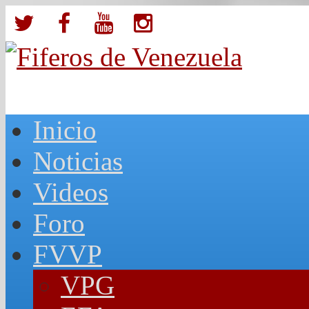
Inicio
Noticias
Videos
Foro
FVVP
VPG