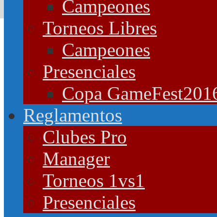
Campeones
Torneos Libres
Campeones
Presenciales
Copa GameFest201
Reglamentos
Clubes Pro
Manager
Torneos 1vs1
Presenciales