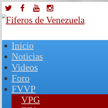
Inicio
Noticias
Videos
Foro
FVVP
VPG