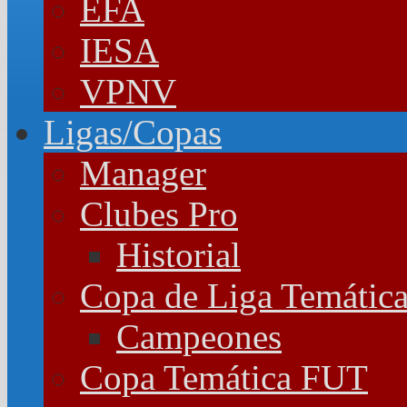
EFA
IESA
VPNV
Ligas/Copas
Manager
Clubes Pro
Historial
Copa de Liga Temátic
Campeones
Copa Temática FUT