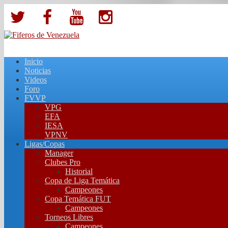
Inicio
Noticias
Videos
Foro
FVVP
VPG
EFA
IESA
VPNV
Ligas/Copas
Manager
Clubes Pro
Historial
Copa de Liga Temática
Campeones
Copa Temática FUT
Campeones
Torneos Libres
Campeones