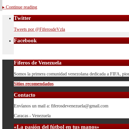
▸
Continue reading
Twitter
Tweets por @FiferosdeVzla
Facebook
Fiferos de Venezuela
Somos la primera comunidad venezolana dedicada a FIFA, pionera
Sitios recomendados
Contacto
Envíanos un mail a: fiferosdevenezuela@gmail.com
Caracas - Venezuela
«La pasión del fútbol en tus manos»