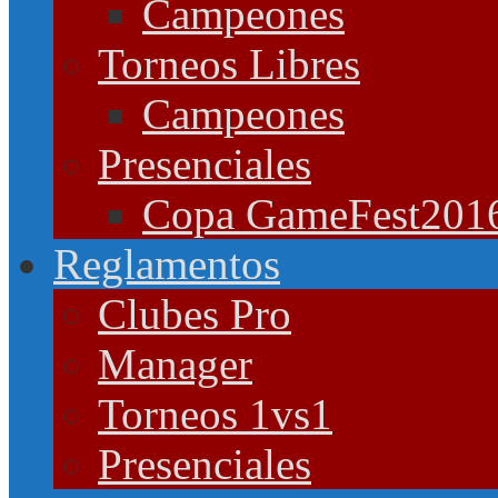
Campeones
Torneos Libres
Campeones
Presenciales
Copa GameFest201
Reglamentos
Clubes Pro
Manager
Torneos 1vs1
Presenciales