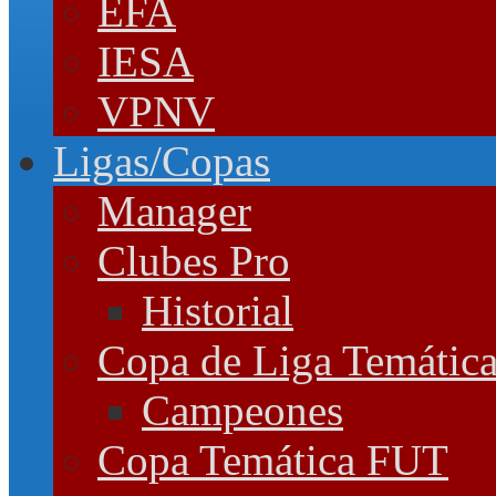
EFA
IESA
VPNV
Ligas/Copas
Manager
Clubes Pro
Historial
Copa de Liga Temátic
Campeones
Copa Temática FUT