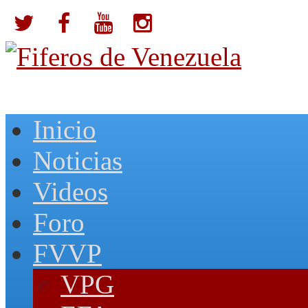
Inicio
Noticias
Videos
Foro
FVVP
VPG