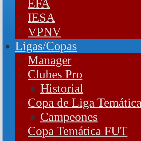
EFA
IESA
VPNV
Ligas/Copas
Manager
Clubes Pro
Historial
Copa de Liga Temátic
Campeones
Copa Temática FUT