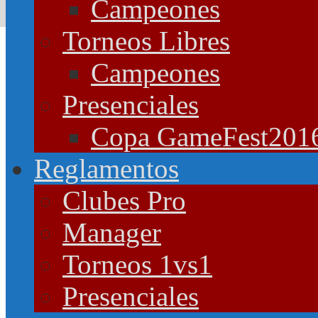
Campeones
Torneos Libres
Campeones
Presenciales
Copa GameFest201
Reglamentos
Clubes Pro
Manager
Torneos 1vs1
Presenciales