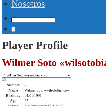
Nosotros
Player Profile
Wilmer Soto «wilsotobi
Number
7
Name
Wilmer Soto «wilsotobianco»
Birthday
01/01/1991
Age
35
Season
5ta Temporada FVVP PS3