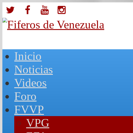
Inicio
Noticias
Videos
Foro
FVVP
VPG