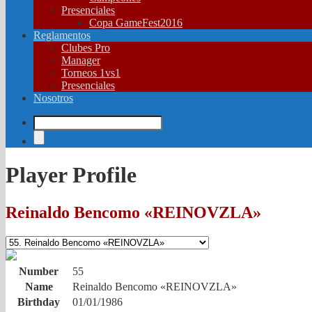
Presenciales
Copa GameFest2016
Reglamentos
Clubes Pro
Manager
Torneos 1vs1
Presenciales
Nosotros
Player Profile
Reinaldo Bencomo «REINOVZLA»
Number
55
Name
Reinaldo Bencomo «REINOVZLA»
Birthday
01/01/1986