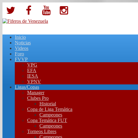
Inicio
Noticias
Videos
Foro
FVVP
VPG
EFA
IESA
VPNV
Ligas/Copas
Manager
Clubes Pro
Historial
Copa de Liga Temática
Campeones
Copa Temática FUT
Campeones
Torneos Libres
Campeones