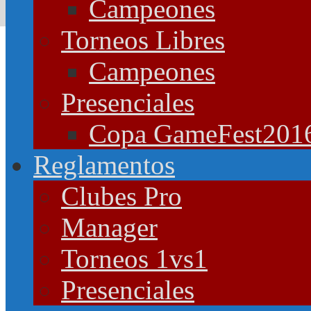
Campeones
Torneos Libres
Campeones
Presenciales
Copa GameFest201
Reglamentos
Clubes Pro
Manager
Torneos 1vs1
Presenciales