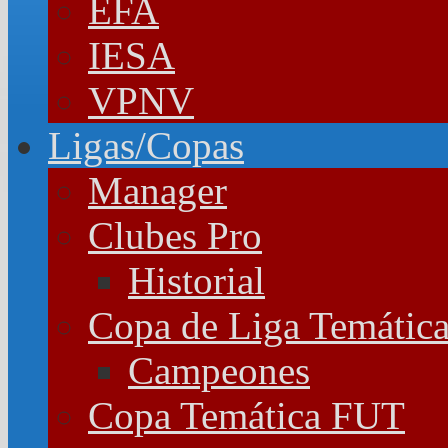
EFA
IESA
VPNV
Ligas/Copas
Manager
Clubes Pro
Historial
Copa de Liga Temátic
Campeones
Copa Temática FUT