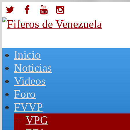
Inicio
Noticias
Videos
Foro
FVVP
VPG