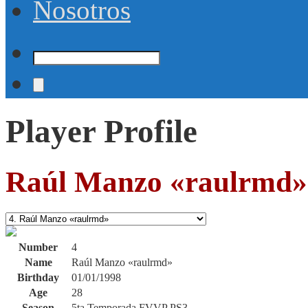
Nosotros
Player Profile
Raúl Manzo «raulrmd»
Number
4
Name
Raúl Manzo «raulrmd»
Birthday
01/01/1998
Age
28
Season
5ta Temporada FVVP PS3