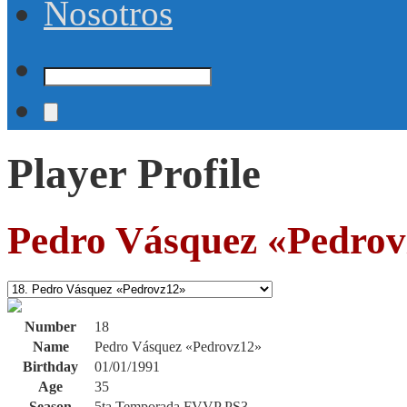
Nosotros
Player Profile
Pedro Vásquez «Pedro
Number
18
Name
Pedro Vásquez «Pedrovz12»
Birthday
01/01/1991
Age
35
Season
5ta Temporada FVVP PS3