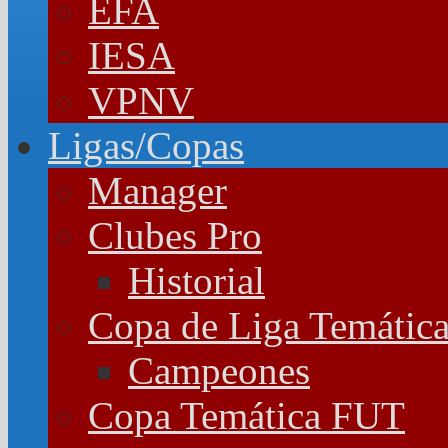
EFA
IESA
VPNV
Ligas/Copas
Manager
Clubes Pro
Historial
Copa de Liga Temátic
Campeones
Copa Temática FUT