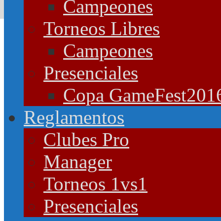
Campeones
Torneos Libres
Campeones
Presenciales
Copa GameFest201
Reglamentos
Clubes Pro
Manager
Torneos 1vs1
Presenciales