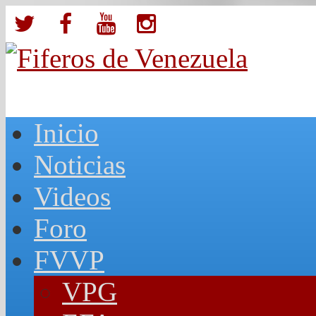
Inicio
Noticias
Videos
Foro
FVVP
VPG