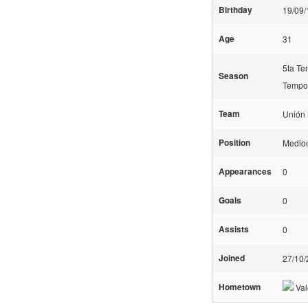
Birthday
19/09
Age
31
5ta T
Season
Tempo
Team
Unión 
Position
Medio
Appearances
0
Goals
0
Assists
0
Joined
27/10
Hometown
Val