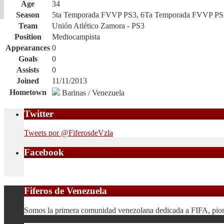
Age
34
Season
5ta Temporada FVVP PS3, 6Ta Temporada FVVP PS
Team
Unión Atlético Zamora - PS3
Position
Mediocampista
Appearances
0
Goals
0
Assists
0
Joined
11/11/2013
Hometown
Barinas / Venezuela
Twitter
Tweets por @FiferosdeVzla
Facebook
Fiferos de Venezuela
Somos la primera comunidad venezolana dedicada a FIFA, pionera