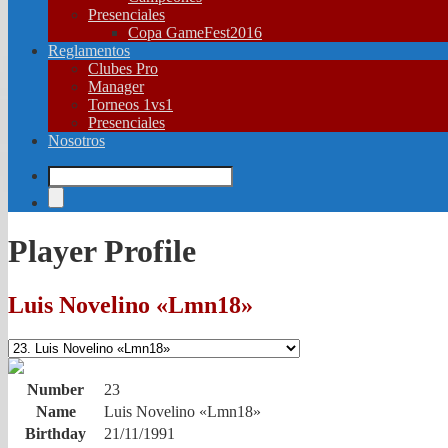
Presenciales
Copa GameFest2016
Reglamentos
Clubes Pro
Manager
Torneos 1vs1
Presenciales
Nosotros
Player Profile
Luis Novelino «Lmn18»
Number
23
Name
Luis Novelino «Lmn18»
Birthday
21/11/1991