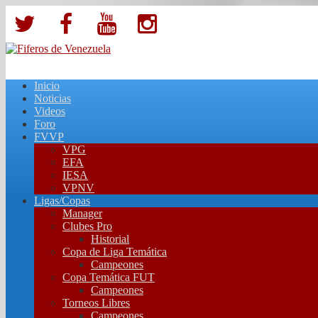
Inicio
Noticias
Videos
Foro
FVVP
VPG
EFA
IESA
VPNV
Ligas/Copas
Manager
Clubes Pro
Historial
Copa de Liga Temática
Campeones
Copa Temática FUT
Campeones
Torneos Libres
Campeones