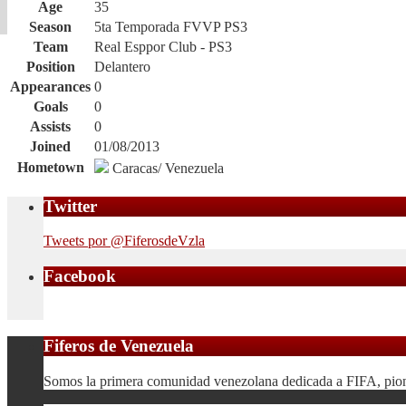
Age
35
Season
5ta Temporada FVVP PS3
Team
Real Esppor Club - PS3
Position
Delantero
Appearances
0
Goals
0
Assists
0
Joined
01/08/2013
Hometown
Caracas/ Venezuela
Twitter
Tweets por @FiferosdeVzla
Facebook
Fiferos de Venezuela
Somos la primera comunidad venezolana dedicada a FIFA, pionera