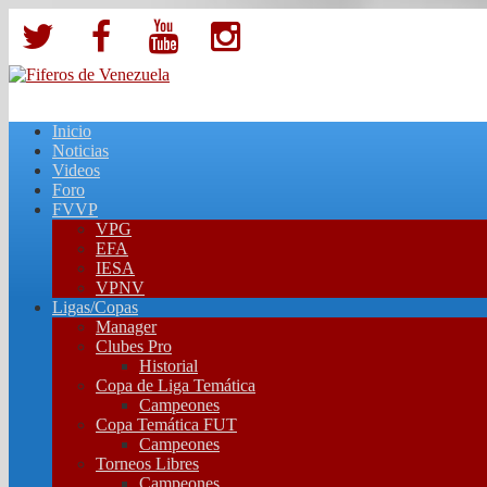
Inicio
Noticias
Videos
Foro
FVVP
VPG
EFA
IESA
VPNV
Ligas/Copas
Manager
Clubes Pro
Historial
Copa de Liga Temática
Campeones
Copa Temática FUT
Campeones
Torneos Libres
Campeones