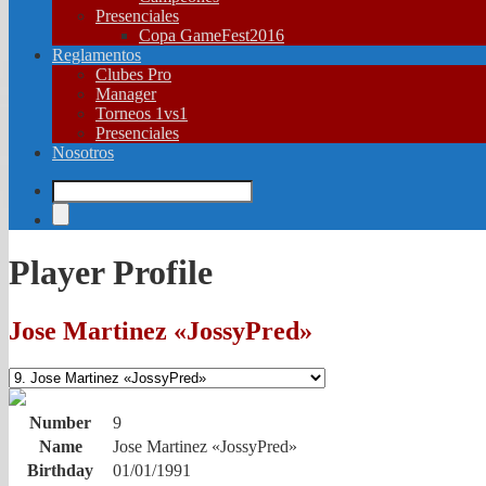
Presenciales
Copa GameFest2016
Reglamentos
Clubes Pro
Manager
Torneos 1vs1
Presenciales
Nosotros
Player Profile
Jose Martinez «JossyPred»
Number
9
Name
Jose Martinez «JossyPred»
Birthday
01/01/1991