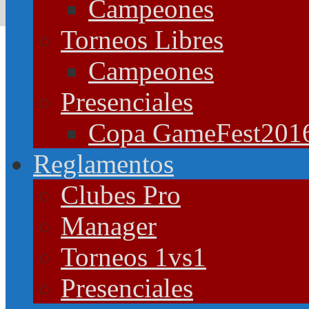
Campeones
Torneos Libres
Campeones
Presenciales
Copa GameFest201
Reglamentos
Clubes Pro
Manager
Torneos 1vs1
Presenciales