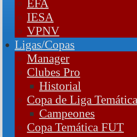
EFA
IESA
VPNV
Ligas/Copas
Manager
Clubes Pro
Historial
Copa de Liga Temátic
Campeones
Copa Temática FUT