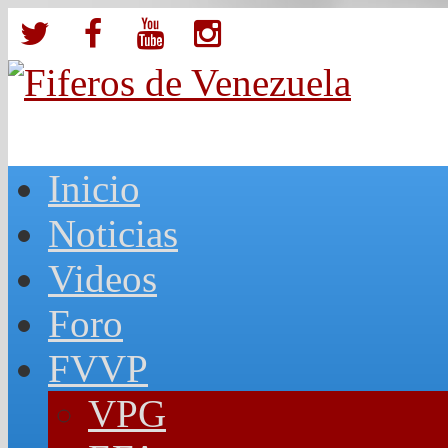
Inicio
Noticias
Videos
Foro
FVVP
VPG