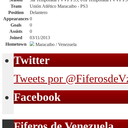
Team
Unión Atlético Maracaibo - PS3
Position
Delantero
Appearances
0
Goals
0
Assists
0
Joined
03/11/2013
Hometown
Maracaibo / Venezuela
Twitter
Tweets por @FiferosdeV
Facebook
Fiferos de Venezuela