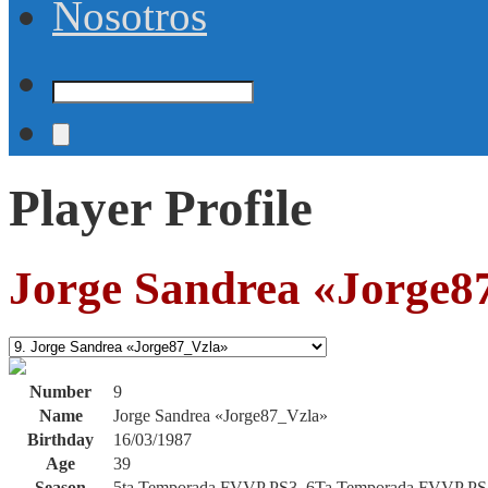
Nosotros
Player Profile
Jorge Sandrea «Jorge8
Number
9
Name
Jorge Sandrea «Jorge87_Vzla»
Birthday
16/03/1987
Age
39
Season
5ta Temporada FVVP PS3, 6Ta Temporada FVVP PS