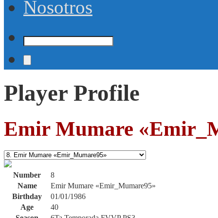
Nosotros
Player Profile
Emir Mumare «Emir_
Number
8
Name
Emir Mumare «Emir_Mumare95»
Birthday
01/01/1986
Age
40
Season
6Ta Temporada FVVP PS3