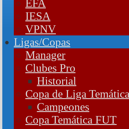
EFA
IESA
VPNV
Ligas/Copas
Manager
Clubes Pro
Historial
Copa de Liga Temátic
Campeones
Copa Temática FUT