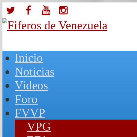
Inicio
Noticias
Videos
Foro
FVVP
VPG