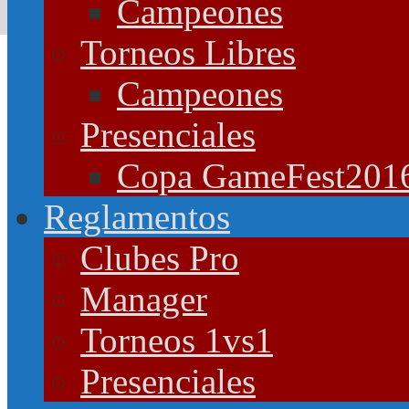
Campeones
Torneos Libres
Campeones
Presenciales
Copa GameFest201
Reglamentos
Clubes Pro
Manager
Torneos 1vs1
Presenciales