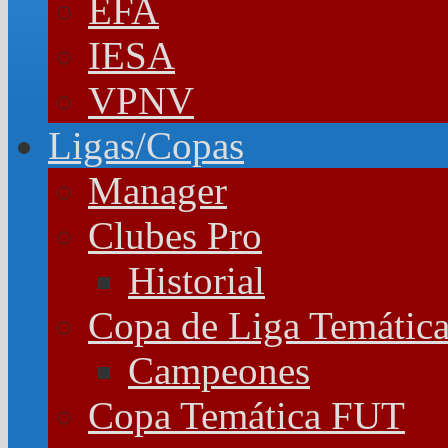
EFA
IESA
VPNV
Ligas/Copas
Manager
Clubes Pro
Historial
Copa de Liga Temátic
Campeones
Copa Temática FUT