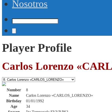
Nosotros
Player Profile
Carlos Lorenzo «C
Number
8
Name
Carlos Lorenzo «CARLOS_LORENZO»
Birthday
01/01/1992
Age
34
Season
5ta Temporada FVVP PS3