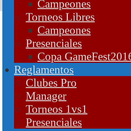
Campeones
Torneos Libres
Campeones
Presenciales
Copa GameFest201
Reglamentos
Clubes Pro
Manager
Torneos 1vs1
Presenciales