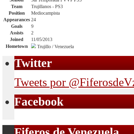
Team
Trujillanos - PS3
Position
Mediocampista
Appearances
24
Goals
9
Assists
2
Joined
11/05/2013
Hometown
Trujillo / Venezuela
Twitter
Tweets por @FiferosdeV
Facebook
Fiferos de Venezuela