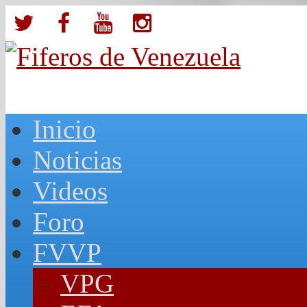
Inicio
Noticias
Videos
Foro
FVVP
VPG