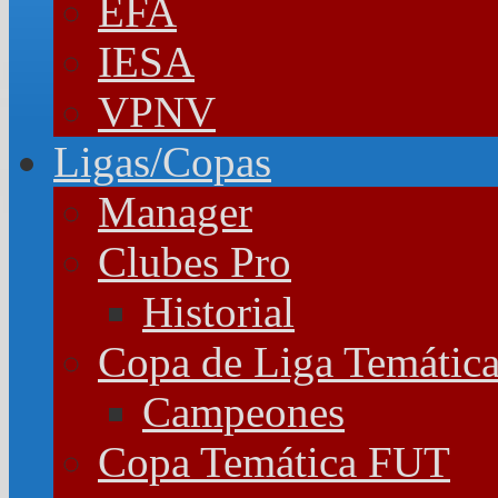
EFA
IESA
VPNV
Ligas/Copas
Manager
Clubes Pro
Historial
Copa de Liga Temátic
Campeones
Copa Temática FUT