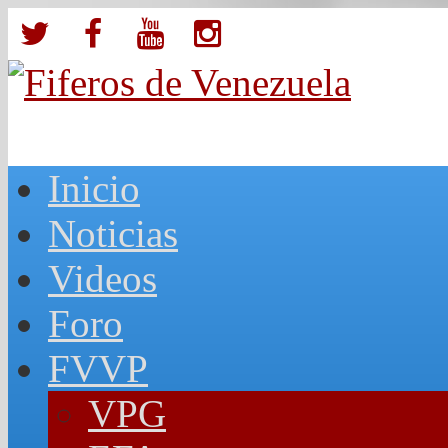
Inicio
Noticias
Videos
Foro
FVVP
VPG