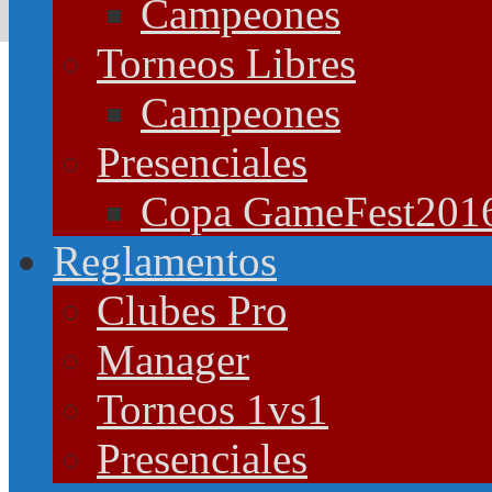
Campeones
Torneos Libres
Campeones
Presenciales
Copa GameFest201
Reglamentos
Clubes Pro
Manager
Torneos 1vs1
Presenciales