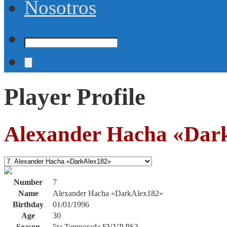
Nosotros
Player Profile
Alexander Hacha «Dar
Number
7
Name
Alexander Hacha «DarkAlex182»
Birthday
01/01/1996
Age
30
Season
5ta Temporada FVVP PS3