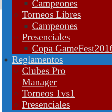
Campeones
Torneos Libres
Campeones
Presenciales
Copa GameFest201
Reglamentos
Clubes Pro
Manager
Torneos 1vs1
Presenciales