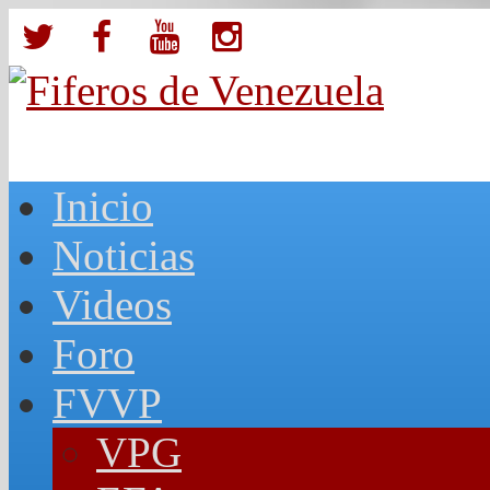
Inicio
Noticias
Videos
Foro
FVVP
VPG