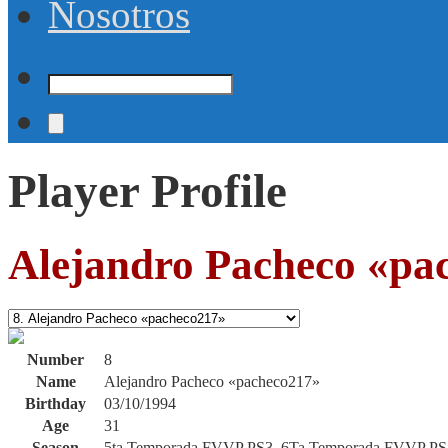
Nosotros
Player Profile
Alejandro Pacheco «pa
Number
8
Name
Alejandro Pacheco «pacheco217»
Birthday
03/10/1994
Age
31
Season
5ta Temporada FVVP PS3, 6Ta Temporada FVVP PS