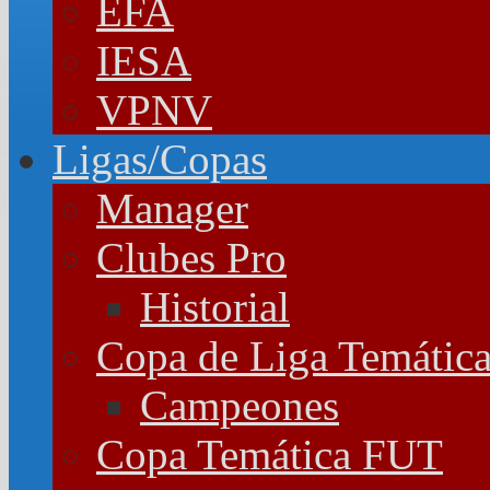
EFA
IESA
VPNV
Ligas/Copas
Manager
Clubes Pro
Historial
Copa de Liga Temátic
Campeones
Copa Temática FUT