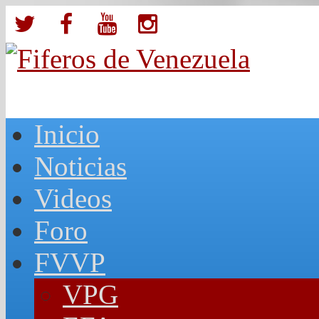
Inicio
Noticias
Videos
Foro
FVVP
VPG