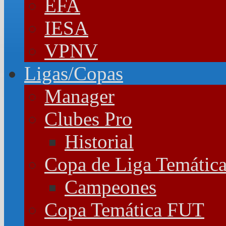
EFA
IESA
VPNV
Ligas/Copas
Manager
Clubes Pro
Historial
Copa de Liga Temátic
Campeones
Copa Temática FUT