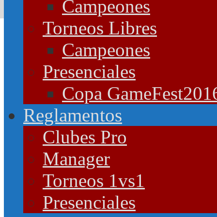
Campeones
Torneos Libres
Campeones
Presenciales
Copa GameFest201
Reglamentos
Clubes Pro
Manager
Torneos 1vs1
Presenciales